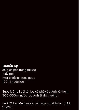
Chuẩn bị:
30g cà phê trong túi lọc
​giấy lọc
một chiếc bình/ca nước
150ml nước lọc
Bước 1: Cho 1 gói túi lọc cà phê vào bình và thêm
300-350ml nước lọc ở nhiệt độ thường.
Bước 2: Lắc đều, rồi cất vảo ngăn mát tủ lạnh, đợi
18-24h.