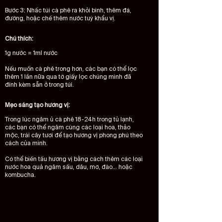
Bước 3: Nhấc túi cà phê ra khỏi bình, thêm đá,
đường, hoặc chế thêm nước tuỳ khẩu vị.
Chú thích:
1g nước = 1ml nước ​
Nếu muốn cà phê trong hơn, các bạn có thể lọc
thêm 1 lần nữa qua tờ giấy lọc chúng mình đã
đính kèm sẵn ở trong túi.
Mẹo sáng tạo hương vị:
Trong lúc ngâm ủ cà phê 18-24h trong tủ lạnh,
các bạn có thể ngâm cùng các loại hoa, thảo
mộc, trái cây tươi để tạo hương vị phong phú theo
cách của mình.
Có thể biến tấu hương vị bằng cách thêm các loại
nước hoa quả ngâm sấu, dâu, mơ, đào... hoặc
kombucha.