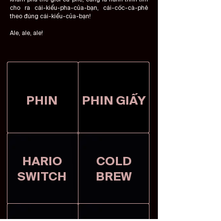
cho ra cái-kiểu-pha-của-bạn, cái-cốc-cà-phê
theo đúng cái-kiểu-của-bạn!
​Ale, ale, ale!
PHIN
PHIN GIẤY
HARIO
COLD
​SWITCH
BREW