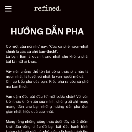
HƯỚNG DẪN PHA
​Có một câu nói như này: "Cốc cà phê ngon-nhất
chính là cốc cà phê bạn-thích!".
Là bạn! ​Bạn là quan trọng nhất chứ không phải
bất kỳ một ai khác.
Vậy nên chẳng thể tồn tại công thức pha nào là
ngon nhất, là tuyệt vời nhất, là vạn người mê cả.
Chỉ có kiểu pha của bạn. Kiểu pha ra cốc cà phê
mà bạn thích.
Vạn dặm đều bắt đầu từ một bước chân! Với vốn
kiến thức khiêm tốn của mình, chúng tôi chỉ mong
mang đến cho bạn những hướng dẫn pha đơn
giản nhất, hiệu quả cao nhất.
​Mong rằng những công thức dưới đây sẽ là điểm
khởi đầu vững chắc để bạn bắt đầu hành trình
khám phá thế giới cà phê, cũng là hành trình tìm